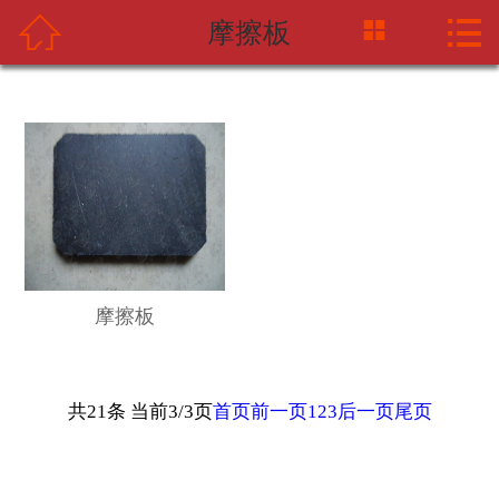



摩擦板
网站首页
关于中摩网
新闻资讯
产品中心
应用案例
摩擦板
海天企业
联系我们
共21条 当前3/3页
首页
前一页
1
2
3
后一页
尾页