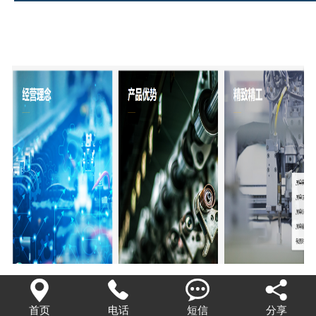




首页
电话
短信
分享