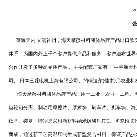
器
强
享海天内 誉满神州，海天摩擦材料团体品牌产品出口欧美
体系，为国内外上千个客户提供产品和服务，客户遍布世界
合作开发了多种高品质产品， 主要配套厂家有： 中宇航天
司、 日本三菱电机上海有限公司、约翰迪尔(佳木斯)农业
海天摩擦材料团体品牌产品适用于工业、农业、工程、包
齿轮箱分离、制动用摩擦片、摩擦块、刹车片、刹车块。海
纸基、碳基、特别是采用新材料纳米碳酸钙JTC、陶瓷粉取
而成，通过新工艺高温压制生成新型复合材料，保证产品技