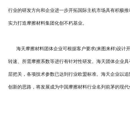
行业的研发方向和企业进一步开拓国际主机市场具有积极推
实力打造摩擦材料集团化创不朽基业。
海天摩擦材料团体企业可根据客户要求(来图来样)设计开
转速、所需摩擦系数等进行有针对性研发。海天团体企业具有
层把关，各项技术参数已达到行业欧盟标准。海天企业以追
创新的思路，将发展成为中国摩擦材料行业名列前茅的现代