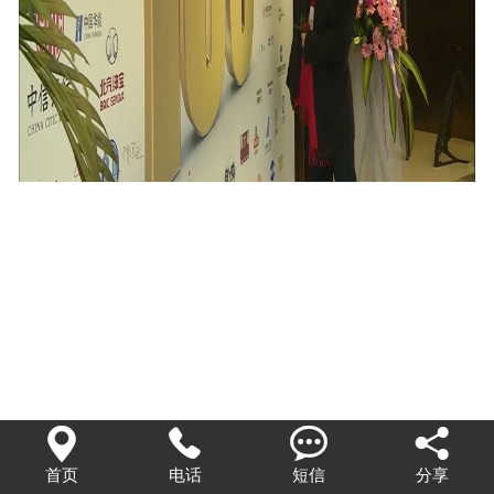




首页
电话
短信
分享