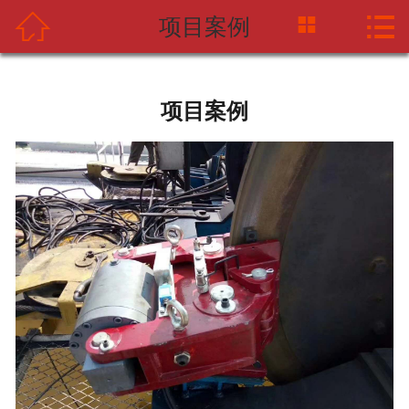



项目案例
网站首页
关于中摩网
项目案例
新闻资讯
产品中心
应用案例
海天企业
联系我们